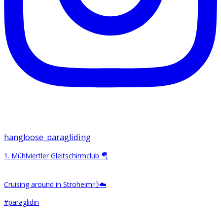
hangloose_paragliding
1. Mühlviertler Gleitschirmclub 🪂
Cruising around in Stroheim💨☁️
#paraglidin