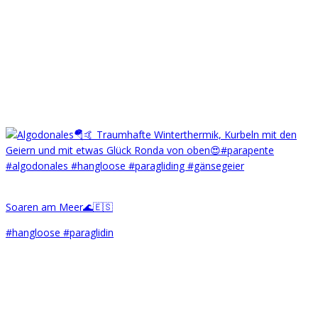
Soaren am Meer🌊🇪🇸
#hangloose #paraglidin