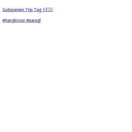
Südspanien Trip Tag 1🇪🇸
#hangloose #paragl