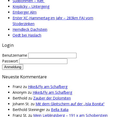
Südböhmen – Klet´
Kreplicky – Untergeng
Emberger Alm
Erster XC-Hammertag im Jahr – 283km FAI vom
Stoderzinken
Herndleck Dachstein
Oedt bei Haslach
Login
Benutzername
Passwort
Neueste Kommentare
Franz
zu
Hike&Fly am Schafberg
Anonym
zu
Hike&Fly am Schafberg
Berthold
zu
Zauber der Dolomiten
Johann St.
zu
Mit dem Gleitschirm auf der „Isla Bonita“
Berthold Steininger
zu
Bella Italia
Franz St.
zu
Mein Lieblingsberg – 191 x am Schoberstein