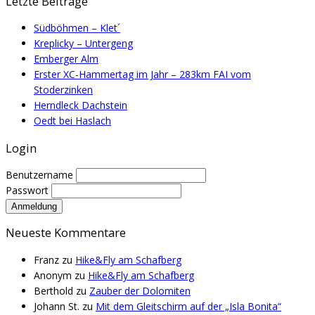
Letzte Beiträge
Südböhmen – Klet´
Kreplicky – Untergeng
Emberger Alm
Erster XC-Hammertag im Jahr – 283km FAI vom
Stoderzinken
Herndleck Dachstein
Oedt bei Haslach
Login
Benutzername
Passwort
Neueste Kommentare
Franz
zu
Hike&Fly am Schafberg
Anonym
zu
Hike&Fly am Schafberg
Berthold
zu
Zauber der Dolomiten
Johann St.
zu
Mit dem Gleitschirm auf der „Isla Bonita“