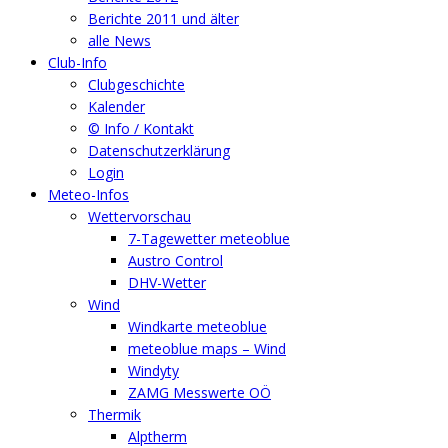
Berichte 2011 und älter
alle News
Club-Info
Clubgeschichte
Kalender
© Info / Kontakt
Datenschutzerklärung
Login
Meteo-Infos
Wettervorschau
7-Tagewetter meteoblue
Austro Control
DHV-Wetter
Wind
Windkarte meteoblue
meteoblue maps – Wind
Windyty
ZAMG Messwerte OÖ
Thermik
Alptherm