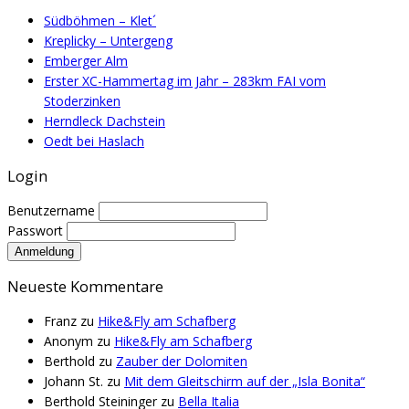
Südböhmen – Klet´
Kreplicky – Untergeng
Emberger Alm
Erster XC-Hammertag im Jahr – 283km FAI vom
Stoderzinken
Herndleck Dachstein
Oedt bei Haslach
Login
Benutzername
Passwort
Neueste Kommentare
Franz
zu
Hike&Fly am Schafberg
Anonym
zu
Hike&Fly am Schafberg
Berthold
zu
Zauber der Dolomiten
Johann St.
zu
Mit dem Gleitschirm auf der „Isla Bonita“
Berthold Steininger
zu
Bella Italia