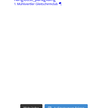
1. Mühlviertler Gleitschirmclub 🪂
#paraglidin
#hangloose #paraglidin
#hangloose #paragl