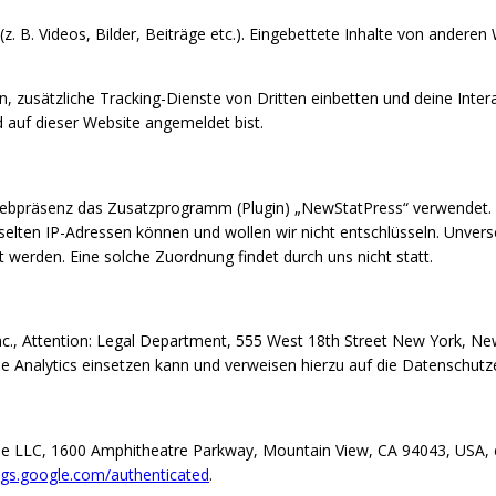
z. B. Videos, Bilder, Beiträge etc.). Eingebettete Inhalte von anderen
usätzliche Tracking-Dienste von Dritten einbetten und deine Interak
d auf dieser Website angemeldet bist.
ebpräsenz das Zusatzprogramm (Plugin) „NewStatPress“ verwendet. Di
sselten IP-Adressen können und wollen wir nicht entschlüsseln. Unver
erden. Eine solche Zuordnung findet durch uns nicht statt.
nc., Attention: Legal Department, 555 West 18th Street New York, Ne
e Analytics einsetzen kann und verweisen hierzu auf die Datenschutze
le LLC, 1600 Amphitheatre Parkway, Mountain View, CA 94043, USA, 
ings.google.com/authenticated
.