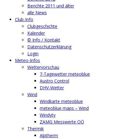
Berichte 2011 und älter
alle News
Club-Info
Clubgeschichte
Kalender
© Info / Kontakt
Datenschutzerklärung
Login
Meteo-Infos
Wettervorschau
7-Tagewetter meteoblue
Austro Control
DHV-Wetter
Wind
Windkarte meteoblue
meteoblue maps – Wind
Windyty
ZAMG Messwerte OÖ
Thermik
Alptherm