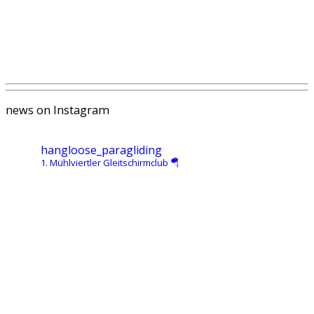
news on Instagram
hangloose_paragliding
1. Mühlviertler Gleitschirmclub 🪂
#paraglidin