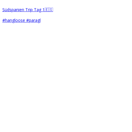
Südspanien Trip Tag 1🇪🇸
#hangloose #paragl