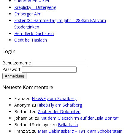
Südböhmen – Klet´
Kreplicky – Untergeng
Emberger Alm
Erster XC-Hammertag im Jahr – 283km FAI vom
Stoderzinken
Herndleck Dachstein
Oedt bei Haslach
Login
Benutzername
Passwort
Neueste Kommentare
Franz
zu
Hike&Fly am Schafberg
Anonym
zu
Hike&Fly am Schafberg
Berthold
zu
Zauber der Dolomiten
Johann St.
zu
Mit dem Gleitschirm auf der „Isla Bonita“
Berthold Steininger
zu
Bella Italia
Franz St.
zu
Mein Lieblingsberg – 191 x am Schoberstein