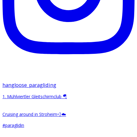
hangloose_paragliding
1. Mühlviertler Gleitschirmclub 🪂
Cruising around in Stroheim💨☁️
#paraglidin