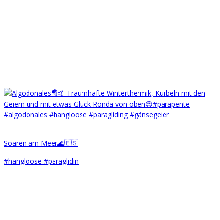
Soaren am Meer🌊🇪🇸
#hangloose #paraglidin