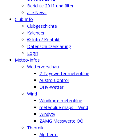
Berichte 2011 und älter
alle News
Club-Info
Clubgeschichte
Kalender
© Info / Kontakt
Datenschutzerklärung
Login
Meteo-Infos
Wettervorschau
7-Tagewetter meteoblue
Austro Control
DHV-Wetter
Wind
Windkarte meteoblue
meteoblue maps – Wind
Windyty
ZAMG Messwerte OÖ
Thermik
Alptherm