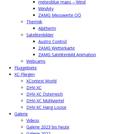
meteoblue maps – Wind
Windyty
ZAMG Messwerte OÖ
Thermik
Alptherm
Satelitenbilder
Austro Control
ZAMG Wetterkarte
ZAMG Satelitenbild Animation
Webcams
Fluggebiete
XC-Fliegen
XContest World
DHV-XC
DHV-XC Österreich
DHV-XC Mühlviertel
DHV-XC Hang Loose
Galerie
Videos
Galerie 2023 bis heute
Galerie 2022