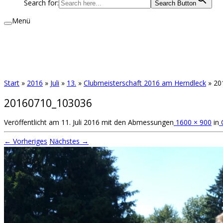
Search for:
Search Button
Menü
Start
»
2016
»
Juli
»
13.
»
Clubmeisterschaft 2016 am Herndleck
»
20
20160710_103036
Veröffentlicht am
11. Juli 2016
mit den Abmessungen
1600 × 900
in
C
← Vorheriges
Nächstes →