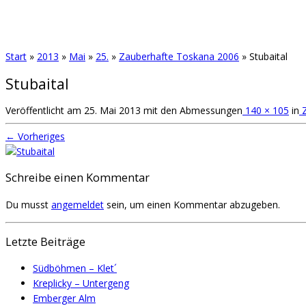
Start
»
2013
»
Mai
»
25.
»
Zauberhafte Toskana 2006
»
Stubaital
Stubaital
Veröffentlicht am
25. Mai 2013
mit den Abmessungen
140 × 105
in
Z
← Vorheriges
Schreibe einen Kommentar
Du musst
angemeldet
sein, um einen Kommentar abzugeben.
Letzte Beiträge
Südböhmen – Klet´
Kreplicky – Untergeng
Emberger Alm