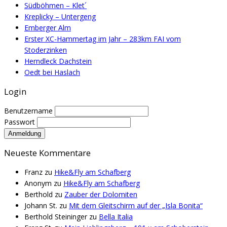
Südböhmen – Klet´
Kreplicky – Untergeng
Emberger Alm
Erster XC-Hammertag im Jahr – 283km FAI vom
Stoderzinken
Herndleck Dachstein
Oedt bei Haslach
Login
Benutzername
Passwort
Neueste Kommentare
Franz
zu
Hike&Fly am Schafberg
Anonym
zu
Hike&Fly am Schafberg
Berthold
zu
Zauber der Dolomiten
Johann St.
zu
Mit dem Gleitschirm auf der „Isla Bonita“
Berthold Steininger
zu
Bella Italia