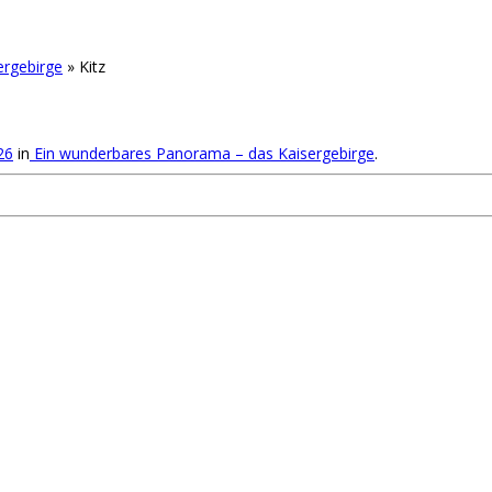
ergebirge
»
Kitz
26
in
Ein wunderbares Panorama – das Kaisergebirge
.