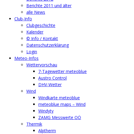
Berichte 2011 und älter
alle News
Club-Info
Clubgeschichte
Kalender
© Info / Kontakt
Datenschutzerklärung
Login
Meteo-Infos
Wettervorschau
7-Tagewetter meteoblue
Austro Control
DHV-Wetter
Wind
Windkarte meteoblue
meteoblue maps – Wind
Windyty
ZAMG Messwerte OÖ
Thermik
Alptherm