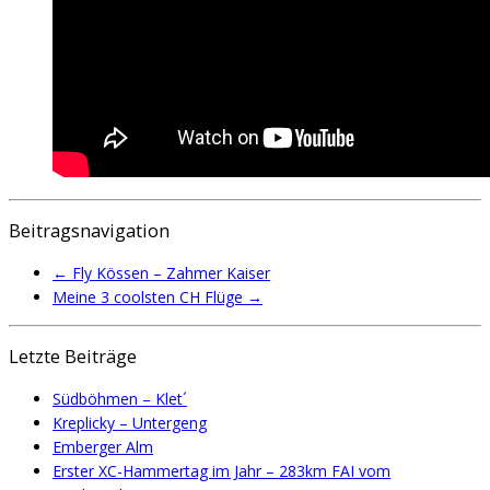
Beitragsnavigation
←
Fly Kössen – Zahmer Kaiser
Meine 3 coolsten CH Flüge
→
Letzte Beiträge
Südböhmen – Klet´
Kreplicky – Untergeng
Emberger Alm
Erster XC-Hammertag im Jahr – 283km FAI vom