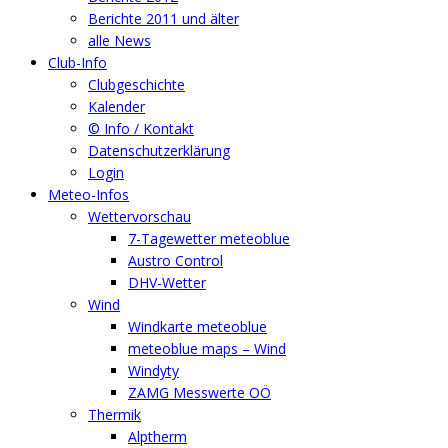
Berichte 2011 und älter
alle News
Club-Info
Clubgeschichte
Kalender
© Info / Kontakt
Datenschutzerklärung
Login
Meteo-Infos
Wettervorschau
7-Tagewetter meteoblue
Austro Control
DHV-Wetter
Wind
Windkarte meteoblue
meteoblue maps – Wind
Windyty
ZAMG Messwerte OÖ
Thermik
Alptherm