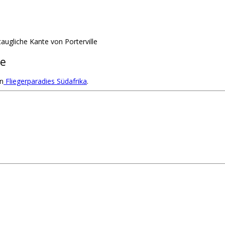
taugliche Kante von Porterville
le
n
Fliegerparadies Südafrika
.