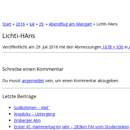
Start
»
2016
»
Juli
»
29.
»
Abendflug am Mangart
»
Lichti-HAns
Lichti-HAns
Veröffentlicht am
29. Juli 2016
mit den Abmessungen
1678 × 930
in
A
Schreibe einen Kommentar
Du musst
angemeldet
sein, um einen Kommentar abzugeben.
Letzte Beiträge
Südböhmen – Klet´
Kreplicky – Untergeng
Emberger Alm
Erster XC-Hammertag im Jahr – 283km FAI vom Stoderzinken