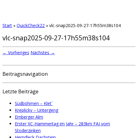
Start
»
QuickCheck22
»
vlc-snap2025-09-27-17h55m38s104
vlc-snap2025-09-27-17h55m38s104
← Vorheriges
Nächstes →
Beitragsnavigation
Letzte Beiträge
Südböhmen – Klet´
Kreplicky – Untergeng
Emberger Alm
Erster XC-Hammertag im Jahr – 283km FAI vom
Stoderzinken
Herndleck Dachstein