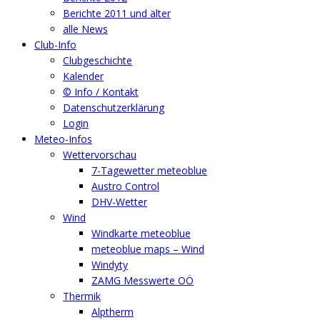
Berichte 2011 und älter
alle News
Club-Info
Clubgeschichte
Kalender
© Info / Kontakt
Datenschutzerklärung
Login
Meteo-Infos
Wettervorschau
7-Tagewetter meteoblue
Austro Control
DHV-Wetter
Wind
Windkarte meteoblue
meteoblue maps – Wind
Windyty
ZAMG Messwerte OÖ
Thermik
Alptherm