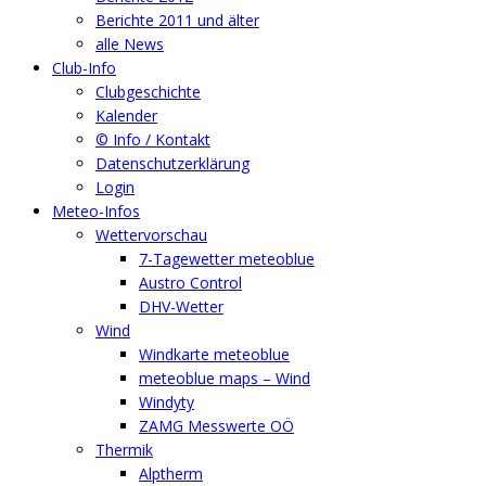
Berichte 2011 und älter
alle News
Club-Info
Clubgeschichte
Kalender
© Info / Kontakt
Datenschutzerklärung
Login
Meteo-Infos
Wettervorschau
7-Tagewetter meteoblue
Austro Control
DHV-Wetter
Wind
Windkarte meteoblue
meteoblue maps – Wind
Windyty
ZAMG Messwerte OÖ
Thermik
Alptherm