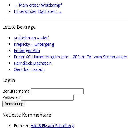
←
Mein erster Wettkampf
Hinterstoder Dachstein
→
Letzte Beiträge
Südböhmen – Klet´
Kreplicky – Untergeng
Emberger Alm
Erster XC-Hammertag im Jahr – 283km FAI vom Stoderzinken
Herndleck Dachstein
Oedt bei Haslach
Login
Benutzername
Passwort
Neueste Kommentare
Franz
zu
Hike&Fly am Schafberg