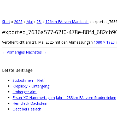
Start
»
2025
»
Mai
»
23.
»
126km FAI von Marsbach
»
exported_763
exported_7636a577-62f0-478e-88f4_682cb9
Veröffentlicht am
21. Mai 2025
mit den Abmessungen
1080 × 1920
i
← Vorheriges
Nächstes →
Letzte Beiträge
Südböhmen – Klet´
Kreplicky – Untergeng
Emberger Alm
Erster XC-Hammertag im Jahr – 283km FAI vom Stoderzinken
Herndleck Dachstein
Oedt bei Haslach