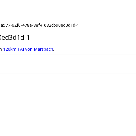
6a577-62f0-478e-88f4_682cb90ed3d1d-1
0ed3d1d-1
n
126km FAI von Marsbach
.