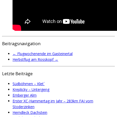
Beitragsnavigation
←
Flugwochenende im Gasteinertal
Herbstflug am Rosskopf
→
Letzte Beiträge
Südböhmen – Klet´
Kreplicky – Untergeng
Emberger Alm
Erster XC-Hammertag im Jahr – 283km FAI vom
Stoderzinken
Herndleck Dachstein