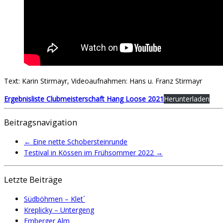
Text: Karin Stirmayr, Videoaufnahmen: Hans u. Franz Stirmayr
Ergebnisliste Clubmeisterschaft Hang Loose 2021
Herunterladen
Beitragsnavigation
←
Eine nette Schobersteinrunde
Testival in Kössen im Frühsommer 2022
→
Letzte Beiträge
Südböhmen – Klet´
Kreplicky – Untergeng
Emberger Alm