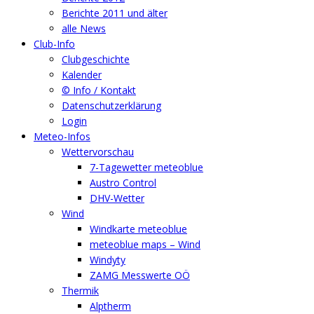
Berichte 2011 und älter
alle News
Club-Info
Clubgeschichte
Kalender
© Info / Kontakt
Datenschutzerklärung
Login
Meteo-Infos
Wettervorschau
7-Tagewetter meteoblue
Austro Control
DHV-Wetter
Wind
Windkarte meteoblue
meteoblue maps – Wind
Windyty
ZAMG Messwerte OÖ
Thermik
Alptherm